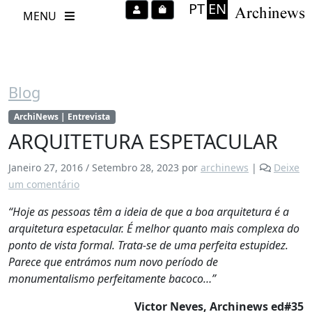
PT
EN
Account
Cart
MENU
Blog
ArchiNews | Entrevista
ARQUITETURA ESPETACULAR
Janeiro 27, 2016
/
Setembro 28, 2023
por
archinews
|
Deixe
um comentário
“Hoje as pessoas têm a ideia de que a boa arquitetura é a
arquitetura espetacular. É melhor quanto mais complexa do
ponto de vista formal. Trata-se de uma perfeita estupidez.
Parece que entrámos num novo período de
monumentalismo perfeitamente bacoco…”
Victor Neves, Archinews ed#35