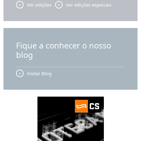
Ver edições
Ver edições especiais
Fique a conhecer o nosso
blog
Visitar Blog