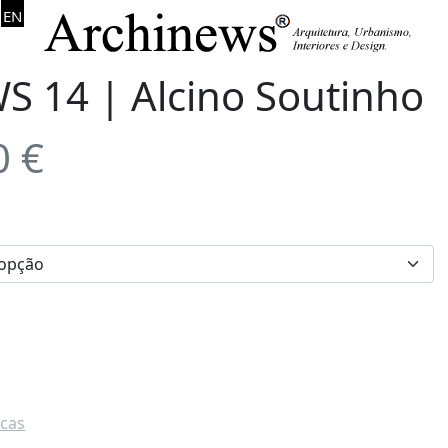
EN
 14 | Alcino Soutinho
0
€
icas